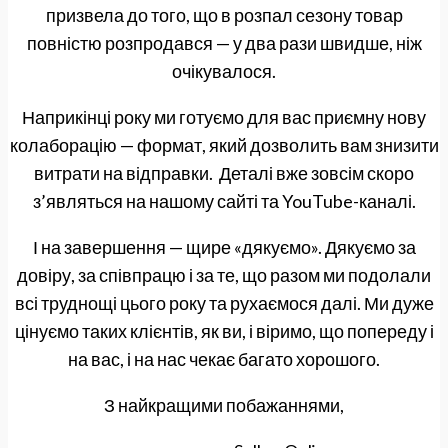
призвела до того, що в розпал сезону товар
повністю розпродався — у два рази швидше, ніж
очікувалося.
Наприкінці року ми готуємо для вас приємну нову
колаборацію — формат, який дозволить вам знизити
витрати на відправки. Деталі вже зовсім скоро
з’являться на нашому сайті та YouTube-каналі.
І на завершення — щире «дякуємо». Дякуємо за
довіру, за співпрацю і за те, що разом ми подолали
всі труднощі цього року та рухаємося далі. Ми дуже
цінуємо таких клієнтів, як ви, і віримо, що попереду і
на вас, і на нас чекає багато хорошого.
З найкращими побажаннями,