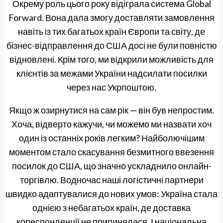
Окрему роль цього року відіграла система Global
Forward. Вона дала змогу доставляти замовлення
навіть із тих багатьох країн Європи та світу, де
бізнес-відправлення до США досі не були повністю
відновлені. Крім того, ми відкрили можливість для
клієнтів за межами України надсилати посилки
через нас Укрпоштою.
Якщо ж озирнутися на сам рік — він був непростим.
Хоча, відверто кажучи, чи можемо ми назвати хоч
один із останніх років легким? Найболючішим
моментом стало скасування безмитного ввезення
посилок до США, що значно ускладнило онлайн-
торгівлю. Водночас наші логістичні партнери
швидко адаптувалися до нових умов: Україна стала
однією з небагатьох країн, де доставка
кореспонденції не припинялася. І національна