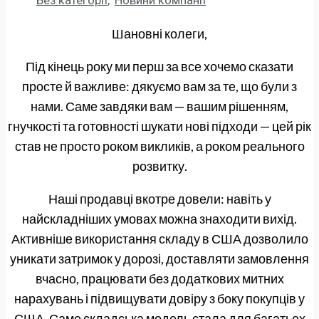
Без категорії
,
Новини компанії
Шановні колеги,
Під кінець року ми перш за все хочемо сказати
просте й важливе: дякуємо вам за те, що були з
нами. Саме завдяки вам — вашим рішенням,
гнучкості та готовності шукати нові підходи — цей рік
став не просто роком викликів, а роком реального
розвитку.
Наші продавці вкотре довели: навіть у
найскладніших умовах можна знаходити вихід.
Активніше використання складу в США дозволило
уникати затримок у дорозі, доставляти замовлення
вчасно, працювати без додаткових митних
нарахувань і підвищувати довіру з боку покупців у
США. Саме складська модель стала для багатьох