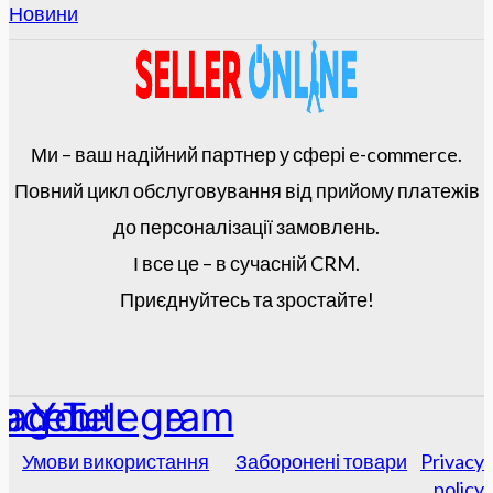
Новини
Ми – ваш надійний партнер у сфері e-commerce.
Повний цикл обслуговування від прийому платежів
до персоналізації замовлень.
І все це – в сучасній CRM.
Приєднуйтесь та зростайте!
tagram
acebook
Youtube
Telegram
Умови використання
Заборонені товари
Privacy
policy