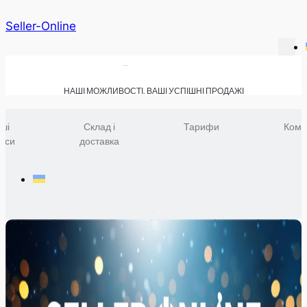
Seller-Online
НАШІ МОЖЛИВОСТІ. ВАШІ УСПІШНІ ПРОДАЖІ
ші
Склад і
Тарифи
Комп
віси
доставка