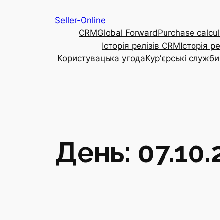
Перейти
Seller-Online
до
CRM
Global Forward
Purchase calcul
вмісту
Історія релізів CRM
Історія р
Користувацька угода
Курʼєрські служби
День:
07.10.