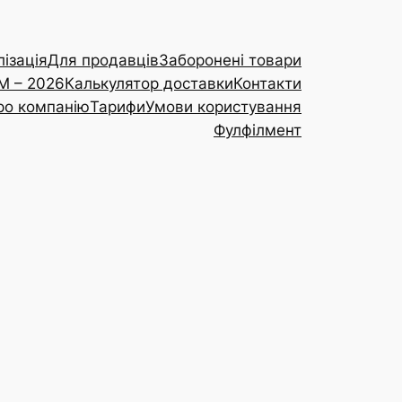
ізація
Для продавців
Заборонені товари
RM – 2026
Калькулятор доставки
Контакти
ро компанію
Тарифи
Умови користування
Фулфілмент