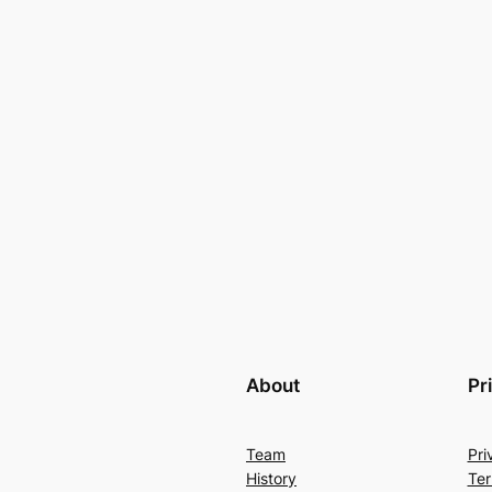
About
Pr
Team
Pri
History
Ter