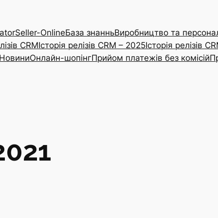
ator
Seller-Online
База знаннь
Виробництво та персонал
елізів CRM
Історія релізів CRM – 2025
Історія релізів C
Новини
Онлайн-шопінг
Прийом платежів без комісій
П
2021