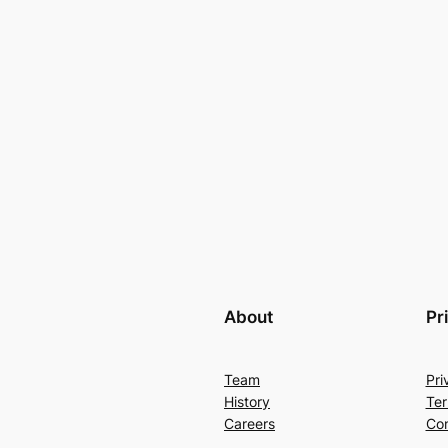
About
Pr
Team
Pri
History
Ter
Careers
Con