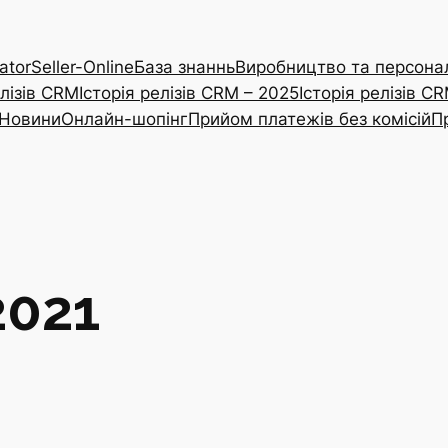
ator
Seller-Online
База знаннь
Виробництво та персонал
елізів CRM
Історія релізів CRM – 2025
Історія релізів C
Новини
Онлайн-шопінг
Прийом платежів без комісій
П
2021