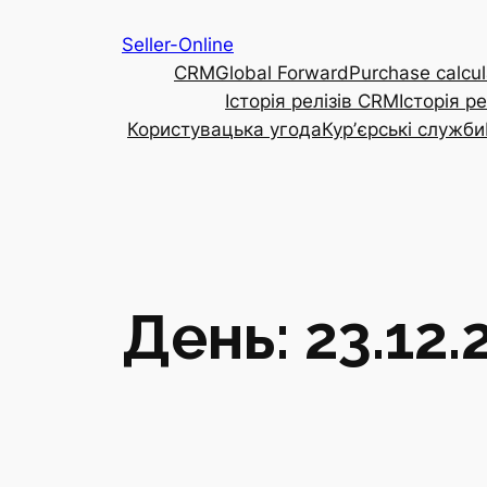
Перейти
Seller-Online
до
CRM
Global Forward
Purchase calcul
вмісту
Історія релізів CRM
Історія р
Користувацька угода
Курʼєрські служби
День:
23.12.