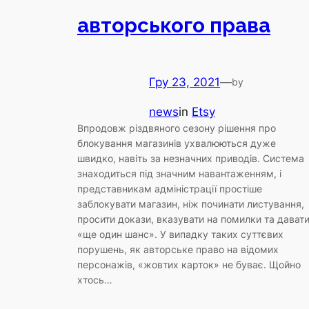
авторського права
Гру 23, 2021
—
by
news
in
Etsy
Впродовж різдвяного сезону рішення про
блокування магазинів ухвалюються дуже
швидко, навіть за незначних приводів. Система
знаходиться під значним навантаженням, і
представникам адміністрації простіше
заблокувати магазин, ніж починати листування,
просити докази, вказувати на помилки та дават
«ще один шанс». У випадку таких суттєвих
порушень, як авторське право на відомих
персонажів, «жовтих карток» не буває. Щойно
хтось…