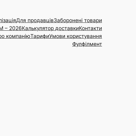
ізація
Для продавців
Заборонені товари
RM – 2026
Калькулятор доставки
Контакти
ро компанію
Тарифи
Умови користування
Фулфілмент