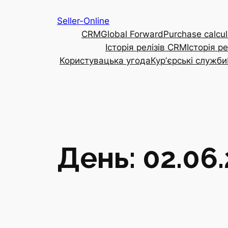
Перейти
Seller-Online
до
CRM
Global Forward
Purchase calcul
вмісту
Історія релізів CRM
Історія р
Користувацька угода
Курʼєрські служби
День:
02.06