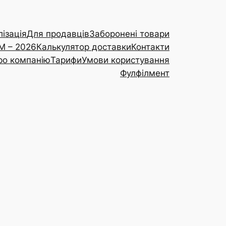
ізація
Для продавців
Заборонені товари
RM – 2026
Калькулятор доставки
Контакти
ро компанію
Тарифи
Умови користування
Фулфілмент