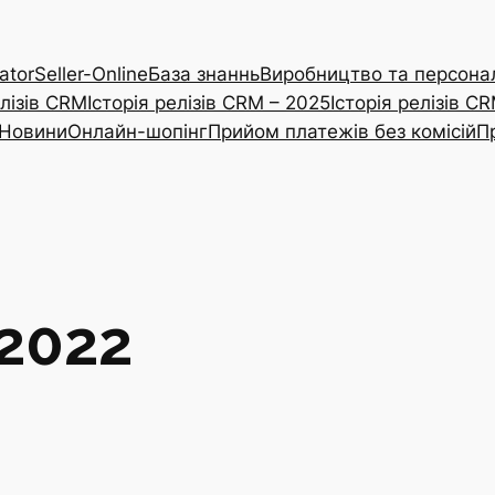
ator
Seller-Online
База знаннь
Виробництво та персонал
елізів CRM
Історія релізів CRM – 2025
Історія релізів C
Новини
Онлайн-шопінг
Прийом платежів без комісій
П
.2022