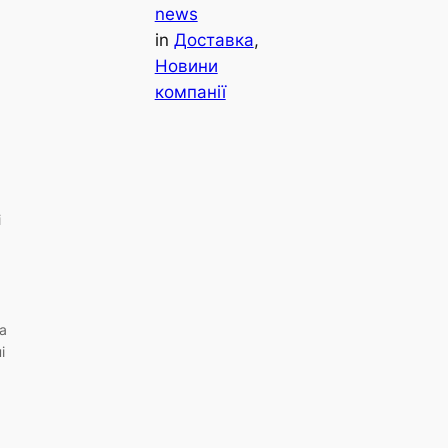
news
in
Доставка
, 
Новини
компанії
і
а
і