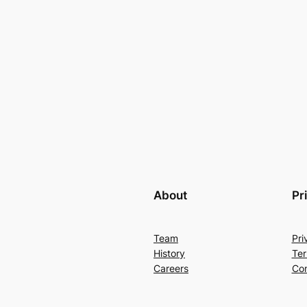
About
Pr
Team
Pri
History
Ter
Careers
Con