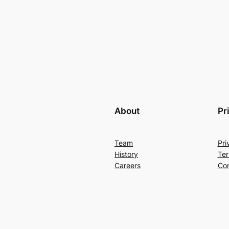
About
Pr
Team
Pri
History
Ter
Careers
Con