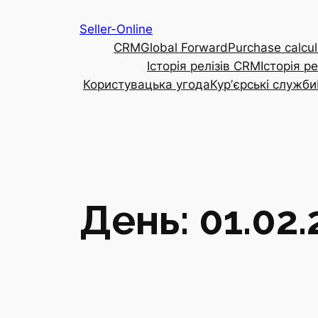
Перейти
Seller-Online
до
CRM
Global Forward
Purchase calcul
вмісту
Історія релізів CRM
Історія р
Користувацька угода
Курʼєрські служби
День:
01.02.