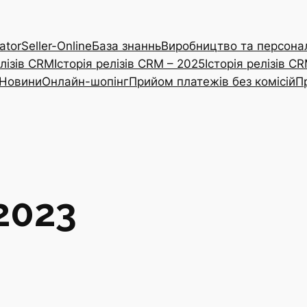
ator
Seller-Online
База знаннь
Виробництво та персонал
елізів CRM
Історія релізів CRM – 2025
Історія релізів C
Новини
Онлайн-шопінг
Прийом платежів без комісій
П
2023