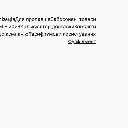
ізація
Для продавців
Заборонені товари
RM – 2026
Калькулятор доставки
Контакти
ро компанію
Тарифи
Умови користування
Фулфілмент