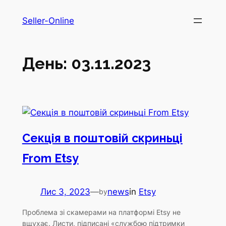
Перейти
Seller-Online
до
вмісту
День:
03.11.2023
Секція в поштовій скриньці
From Etsy
Лис 3, 2023
—
news
in
Etsy
by
Проблема зі скамерами на платформі Etsy не
вщухає. Листи, підписані «службою підтримки