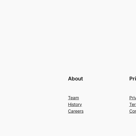
About
Pr
Team
Pri
History
Ter
Careers
Con