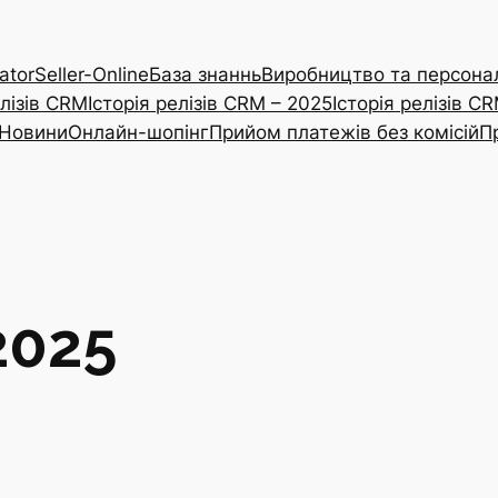
ator
Seller-Online
База знаннь
Виробництво та персонал
елізів CRM
Історія релізів CRM – 2025
Історія релізів C
Новини
Онлайн-шопінг
Прийом платежів без комісій
П
2025