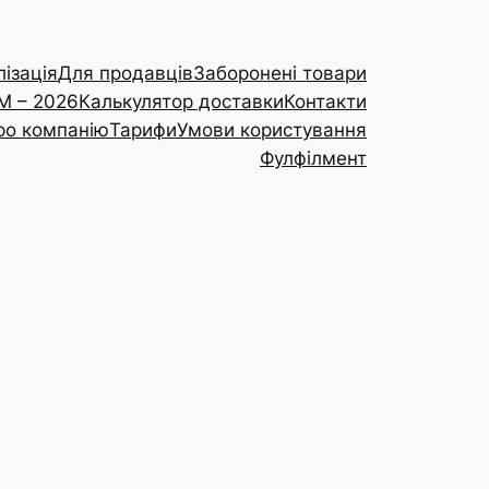
ізація
Для продавців
Заборонені товари
RM – 2026
Калькулятор доставки
Контакти
ро компанію
Тарифи
Умови користування
Фулфілмент