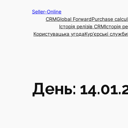
Перейти
Seller-Online
до
CRM
Global Forward
Purchase calcul
вмісту
Історія релізів CRM
Історія р
Користувацька угода
Курʼєрські служби
День:
14.01.