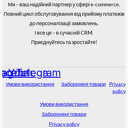
Ми – ваш надійний партнер у сфері e-commerce.
Повний цикл обслуговування від прийому платежів
до персоналізації замовлень.
І все це – в сучасній CRM.
Приєднуйтесь та зростайте!
tagram
acebook
Youtube
Telegram
Умови використання
Заборонені товари
Privacy
policy
Умови використання
Заборонені товари
Privacy policy