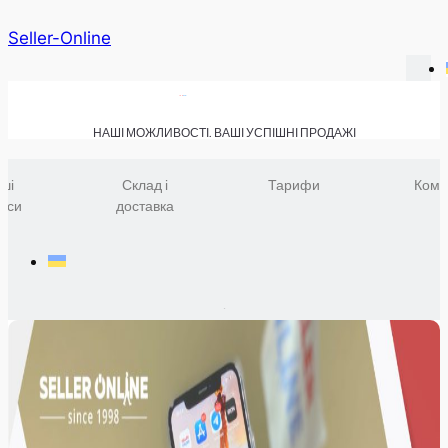
Seller-Online
НАШІ МОЖЛИВОСТІ. ВАШІ УСПІШНІ ПРОДАЖІ
ші
Склад і
Тарифи
Комп
віси
доставка