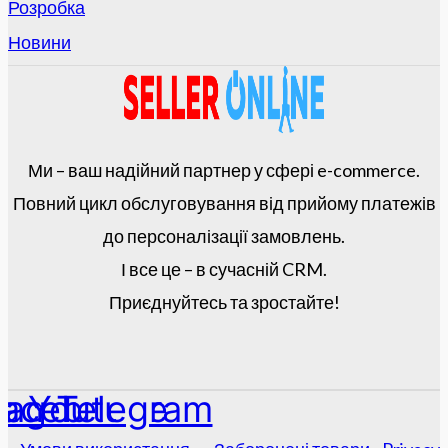
Розробка
Новини
Ми – ваш надійний партнер у сфері e-commerce.
Повний цикл обслуговування від прийому платежів
до персоналізації замовлень.
І все це – в сучасній CRM.
Приєднуйтесь та зростайте!
tagram
acebook
Youtube
Telegram