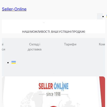
Seller-Online
НАШІ МОЖЛИВОСТІ. ВАШІ УСПІШНІ ПРОДАЖІ
ші
Склад і
Тарифи
Комп
віси
доставка