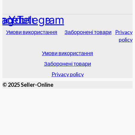
tagram
acebook
Youtube
Telegram
Умови використання
Заборонені товари
Privacy
policy
Умови використання
Заборонені товари
Privacy policy
© 2025 Seller-Online