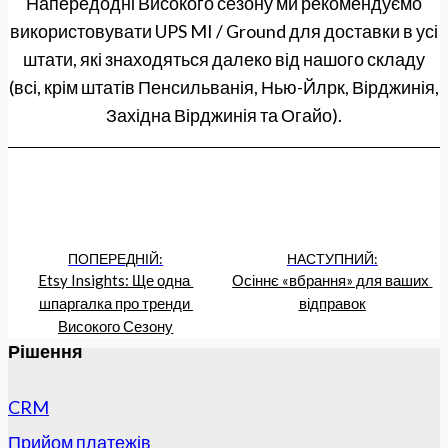
Напередодні Високого сезону ми рекомендуємо
використовувати UPS MI / Ground для доставки в усі
штати, які знаходяться далеко від нашого складу
(всі, крім штатів Пенсильванія, Нью-Йлрк, Вірджинія,
Західна Вірджинія та Огайо).
ПОПЕРЕДНІЙ:
НАСТУПНИЙ:
Etsy Insights: Ще одна 
Осіннє «вбрання» для ваших 
шпаргалка про тренди 
відправок
Високого Сезону
Рішення
CRM
Прийом платежів