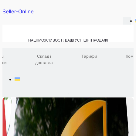
Seller-Online
НАШІ МОЖЛИВОСТІ. ВАШІ УСПІШНІ ПРОДАЖІ
ші
Склад і
Тарифи
Комп
віси
доставка