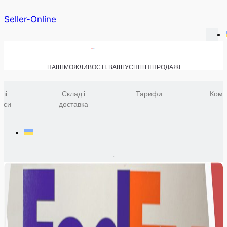
Seller-Online
НАШІ МОЖЛИВОСТІ. ВАШІ УСПІШНІ ПРОДАЖІ
ші
Склад і
Тарифи
Комп
віси
доставка