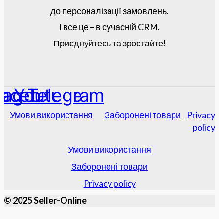
до персоналізації замовлень.
І все це – в сучасній CRM.
Приєднуйтесь та зростайте!
tagram
acebook
Youtube
Telegram
Умови використання
Заборонені товари
Privacy
policy
Умови використання
Заборонені товари
Privacy policy
© 2025 Seller-Online