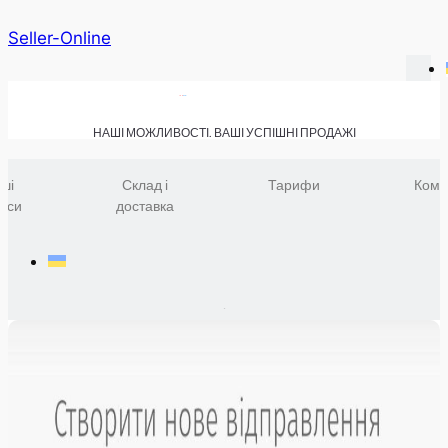
Seller-Online
НАШІ МОЖЛИВОСТІ. ВАШІ УСПІШНІ ПРОДАЖІ
ші
Склад і
Тарифи
Комп
віси
доставка