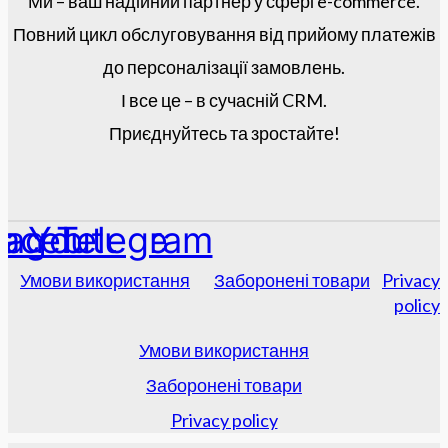
Ми – ваш надійний партнер у сфері e-commerce.
Повний цикл обслуговування від прийому платежів
до персоналізації замовлень.
І все це – в сучасній CRM.
Приєднуйтесь та зростайте!
tagram
acebook
Youtube
Telegram
Умови використання
Заборонені товари
Privacy
policy
Умови використання
Заборонені товари
Privacy policy