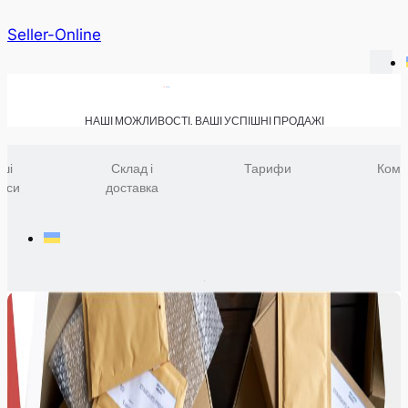
Seller-Online
НАШІ МОЖЛИВОСТІ. ВАШІ УСПІШНІ ПРОДАЖІ
ші
Склад і
Тарифи
Комп
віси
доставка