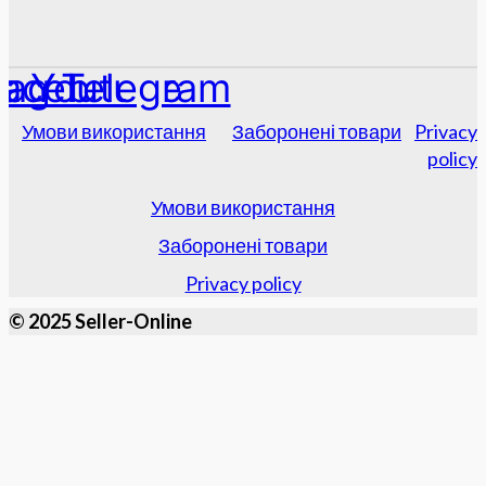
tagram
acebook
Youtube
Telegram
Умови використання
Заборонені товари
Privacy
policy
Умови використання
Заборонені товари
Privacy policy
© 2025 Seller-Online