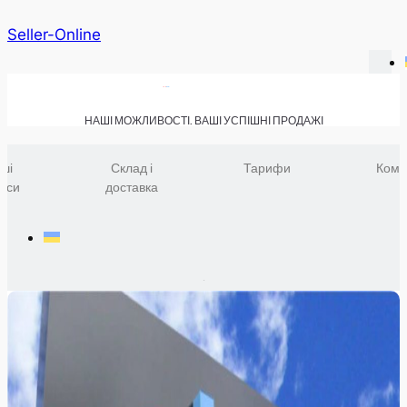
Seller-Online
НАШІ МОЖЛИВОСТІ. ВАШІ УСПІШНІ ПРОДАЖІ
ші
Склад і
Тарифи
Комп
віси
доставка