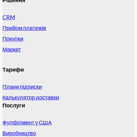
Рішення
CRM
Прийом платежів
Покупки
Маркет
Тарифи
Плани підписки
Калькулятор доставки
Послуги
Фулфілмент у США
Виробництво