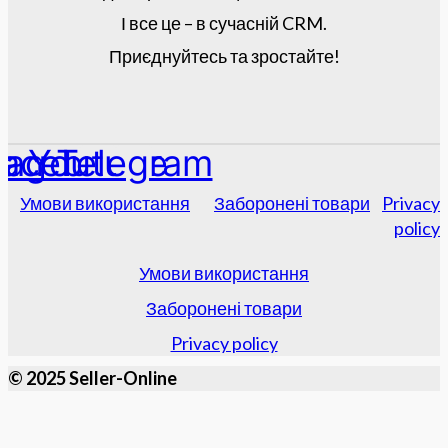
І все це – в сучасній CRM.
Приєднуйтесь та зростайте!
tagram
acebook
Youtube
Telegram
Умови використання
Заборонені товари
Privacy
policy
Умови використання
Заборонені товари
Privacy policy
© 2025 Seller-Online