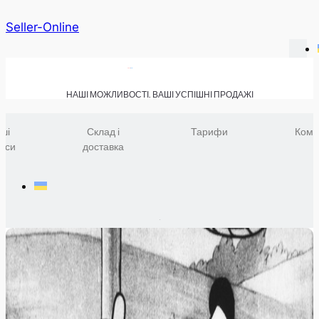
Seller-Online
НАШІ МОЖЛИВОСТІ. ВАШІ УСПІШНІ ПРОДАЖІ
ші
Склад і
Тарифи
Комп
віси
доставка