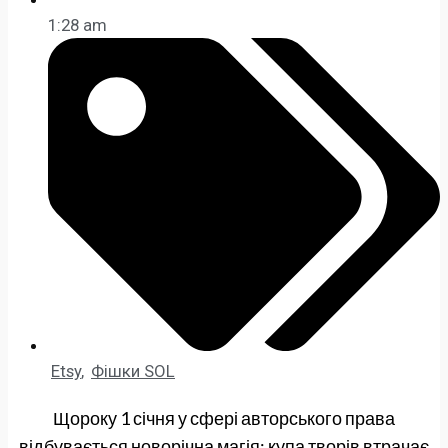
1:28 am
Etsy
,
Фішки SOL
Щороку 1 січня у сфері авторського права
відбувається новорічна магія: купа творів втрачає