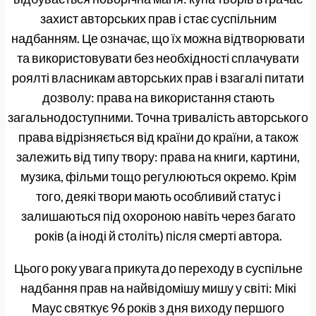
захист авторських прав і стає суспільним
надбанням. Це означає, що їх можна відтворювати
та використовувати без необхідності сплачувати
роялті власникам авторських прав і взагалі питати
дозволу: права на використання стають
загальнодоступними. Точна тривалість авторського
права відрізняється від країни до країни, а також
залежить від типу твору: права на книги, картини,
музика, фільми тощо регулюються окремо. Крім
того, деякі твори мають особливий статус і
залишаються під охороною навіть через багато
років (а іноді й століть) після смерті автора.
Цього року увага прикута до переходу в суспільне
надбання прав на найвідомішу мишу у світі: Мікі
Маус святкує 96 років з дня виходу першого