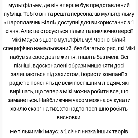
мультфільму, де він вперше був представлений
публіці. Тобто він та решта персонажів мультфільму
«Пароплавчик Віллі» доступні для використання з 1
січня. Але: це стосується тільки та виключно версії
Мікі Мауса з цього мультфільму! Чорно-білий,
специфічно намальований, без багатьох рис, які Мікі
набув за своє довге життя, і навіть без імені. Всі
пізніші, вдосконалені образи мишеняти досі
залишаються під захистом, і юристи компанії з
радістю пояснять це всім поспішним людям, які
вирішать, що тепер з Мікі можна робити все, що
заманеться. Найближчим часом можна очікувати
хвилю скарг на тих, хто надто поспішно робить
висновки.
Не тільки Мікі Маус: з 1 січня низка інших творів