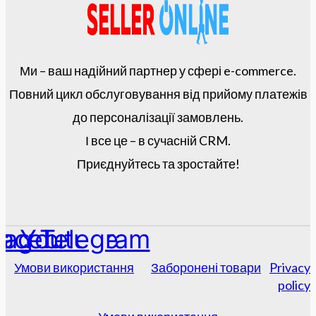
Ми – ваш надійний партнер у сфері e-commerce.
Повний цикл обслуговування від прийому платежів
до персоналізації замовлень.
І все це – в сучасній CRM.
Приєднуйтесь та зростайте!
tagram
acebook
Youtube
Telegram
Умови використання
Заборонені товари
Privacy
policy