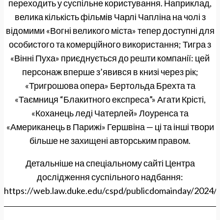
переходить у суспільне користування. Наприклад,
велика кількість фільмів Чарлі Чапліна на чолі з
відомими «Вогні великого міста» тепер доступні для
особистого та комерційного використання; Тигра з
«Вінні Пуха» приєднується до решти компанії: цей
персонаж вперше з’явився в книзі через рік;
«Тригрошова опера» Бертольда Брехта та
«Таємниця “Блакитного експреса”» Агати Крісті,
«Коханець леді Чатерлей» Лоуренса та
«Американець в Парижі» Гершвіна — ці та інші твори
більше не захищені авторським правом.
Детальніше на спеціальному сайті Центра
дослідження суспільного надбання:
https://web.law.duke.edu/cspd/publicdomainday/2024/