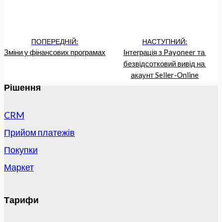
ПОПЕРЕДНІЙ:
НАСТУПНИЙ:
Зміни у фінансових програмах
Інтеграція з Payoneer та 
безвідсотковий вивід на 
акаунт Seller-Online
Рішення
CRM
Прийом платежів
Покупки
Маркет
Тарифи