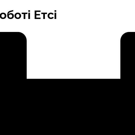
оботі Етсі