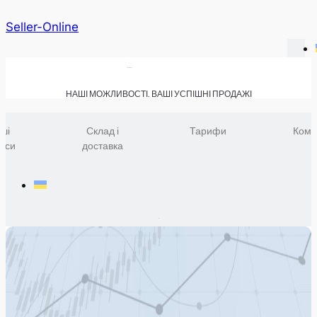
Seller-Online
НАШІ МОЖЛИВОСТІ. ВАШІ УСПІШНІ ПРОДАЖІ
ші
Склад і
Тарифи
Комп
віси
доставка