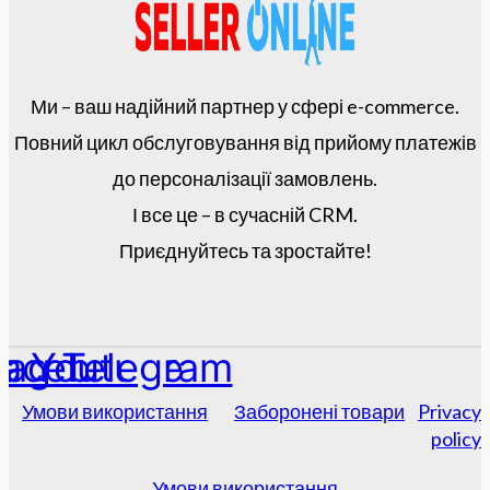
Ми – ваш надійний партнер у сфері e-commerce.
Повний цикл обслуговування від прийому платежів
до персоналізації замовлень.
І все це – в сучасній CRM.
Приєднуйтесь та зростайте!
tagram
acebook
Youtube
Telegram
Умови використання
Заборонені товари
Privacy
policy
Умови використання