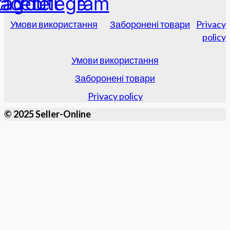
tagram
acebook
Youtube
Telegram
Умови використання
Заборонені товари
Privacy
policy
Умови використання
Заборонені товари
Privacy policy
© 2025 Seller-Online