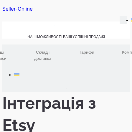
Seller-Online
НАШІ МОЖЛИВОСТІ. ВАШІ УСПІШНІ ПРОДАЖІ
ші
Склад і
Тарифи
Комп
віси
доставка
Інтеграція з
Etsy