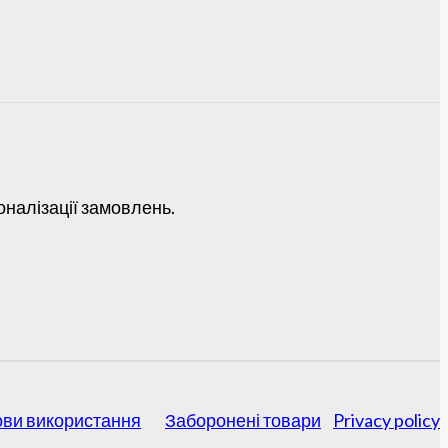
оналізації замовлень.
ви використання
Заборонені товари
Privacy policy