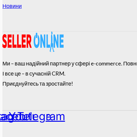
Новини
Ми – ваш надійний партнер у сфері e-commerce. Повн
І все це – в сучасній CRM.
Приєднуйтесь та зростайте!
tagram
acebook
Youtube
Telegram