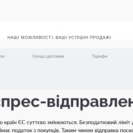
НАШІ МОЖЛИВОСТІ. ВАШІ УСПІШНІ ПРОДАЖІ
іси
Склад і доставка
Тарифи
прес-відправле
о країн ЄС суттєво змінюються. Безподатковий ліміт д
має податок з покупців. Таким чином відправка посил