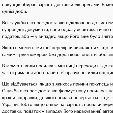
покупців обирає варіант доставки експресами. В ме
однієї доби.
Всі служби експрес-доставки підключено до систем
супровідні документи, вони одразу ж автоматично п
податок, або — у випадку, якщо його вже було знято
Якщо в момент митної перевірки виявляється, що вм
самим трек-номером без додаткової оплати, або зни
В момент, коли посилка з митниці переходить до сл
час отримання або онлайн. «Справу» посилки під ц
Що відбувається, якщо з якихось причин покупець 
Служба експрес-доставки формує нову посилку з но
країни відправки, до якої посилка повертається, це
України. Тобто якщо оціночна вартість посилки пере
доставки, податок у випадку його нарахування) авт