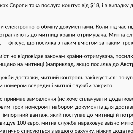
жах Європи така послуга коштує від $18, і в випадк
и електронного обміну документами. Коли під час пі
отрапляють до митниці країни-отримувача. Митна служ
, — фіксує, що посилка з таким вмістом за таким тре
іст не відповідає законам країни-отримувача, посил
щено на митниці (наприклад, якщо посилка до Австрал
ужби доставки, митний контроль закінчується: покупц
им номером всередині митної служби закрито.
не приймає замовлення (не хоче сплачувати додатков
вим трек-номером і набором документів для доставки
 — імпортний вантаж, який поступає до митниці й пот
вищує 100 євро, митна служба нараховує ввізне мито. 
оматично списуються з вашого рахунку, ніяких додатк