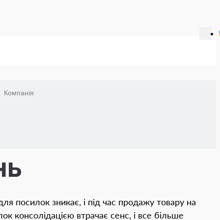
Компанія
нь
ля посилок зникає, і під час продажу товару на
ок консолідацією втрачає сенс, і все більше