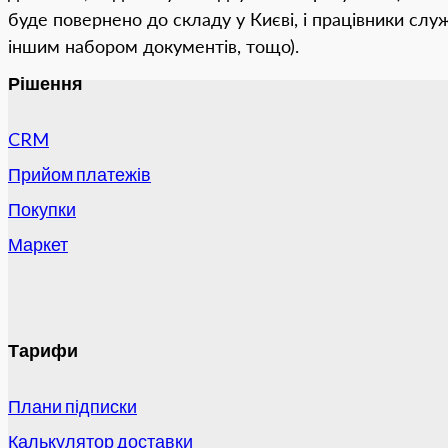
буде повернено до складу у Києві, і працівники слу
іншим набором документів, тощо).
Рішення
CRM
Прийом платежів
Покупки
Маркет
Тарифи
Плани підписки
Калькулятор доставки