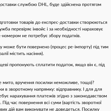
у доставки службою DHL, буде здійснена протягом
дготовки товарів до експрес-доставки створюються
ба перевіряє інвойс і за необхідності нараховує
к-номером не потребує збору податків.
ку може бути повернено (процес ре-імпорту) під тим
ії містить насіння).
еві пропонують сплатити податок, якщо він є, під
е мито, вручення посилки неможливе, тощо)?
 в зворотному напрямку: відправнику. І для для
ребує нарахування платежів згідно з законодавством
Під час повернення всі суми (вартість зворотної
ових дій вам виконувати не доведеться. Посилку