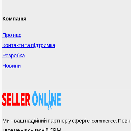
Компанія
Про нас
Контакти та підтримка
Розробка
Новини
Ми – ваш надійний партнер у сфері e-commerce. Повн
І все це – в сучасній CRM.