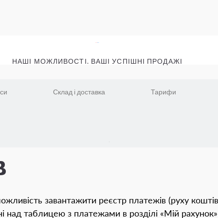
НАШІ МОЖЛИВОСТІ. ВАШІ УСПІШНІ ПРОДАЖІ
іси
Склад і доставка
Тарифи
в
ожливість завантажити реєстр платежів (руху коштів н
і над таблицею з платежами в розділі «Мій рахунок»