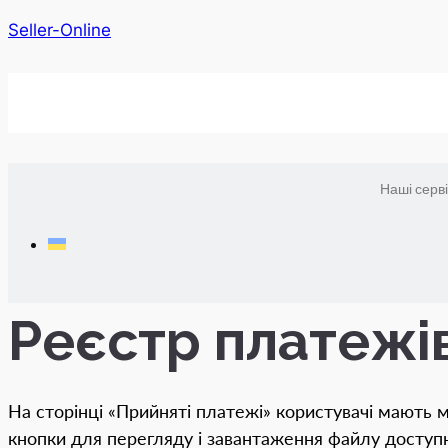
Seller-Online
Наші серв
Реєстр платежі
На сторінці «Прийняті платежі» користувачі мають м
кнопки для перегляду і завантаження файлу доступн