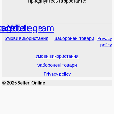
Приєднуйтесь та зростайте!
tagram
acebook
Youtube
Telegram
Умови використання
Заборонені товари
Privacy
policy
Умови використання
Заборонені товари
Privacy policy
© 2025 Seller-Online