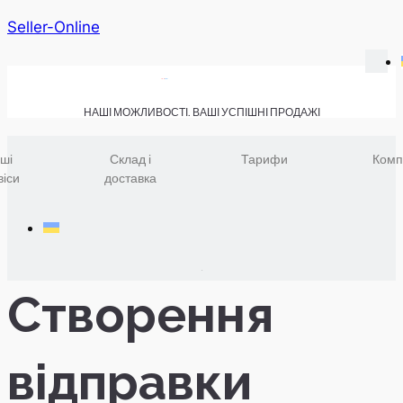
Seller-Online
НАШІ МОЖЛИВОСТІ. ВАШІ УСПІШНІ ПРОДАЖІ
ші
Склад і
Тарифи
Комп
віси
доставка
Створення
відправки