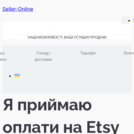
Seller-Online
НАШІ МОЖЛИВОСТІ. ВАШІ УСПІШНІ ПРОДАЖІ
ші
Склад і
Тарифи
Комп
віси
доставка
Я приймаю
оплати на Etsy