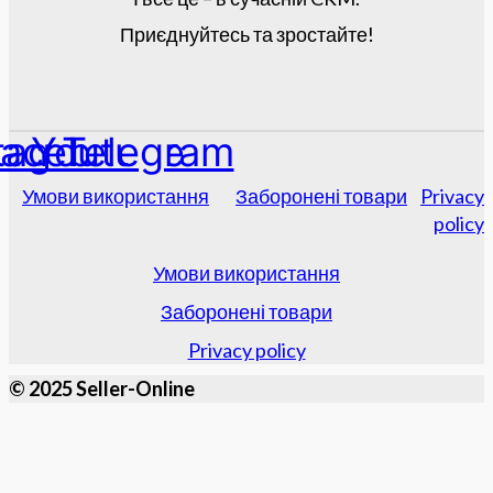
Приєднуйтесь та зростайте!
tagram
acebook
Youtube
Telegram
Умови використання
Заборонені товари
Privacy
policy
Умови використання
Заборонені товари
Privacy policy
© 2025 Seller-Online