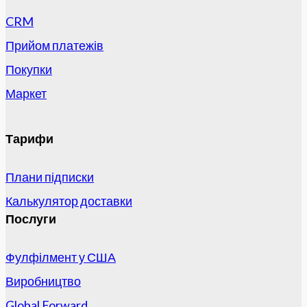
CRM
Прийом платежів
Покупки
Маркет
Тарифи
Плани підписки
Калькулятор доставки
Послуги
Фулфілмент у США
Виробництво
Global Forward