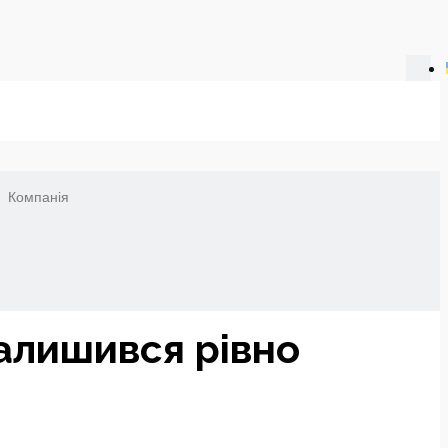
Компанія
алишився рівно