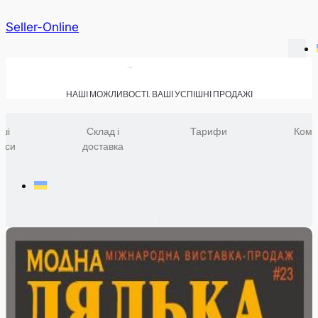
Seller-Online
НАШІ МОЖЛИВОСТІ. ВАШІ УСПІШНІ ПРОДАЖІ
ші
Склад і
Тарифи
Комп
віси
доставка