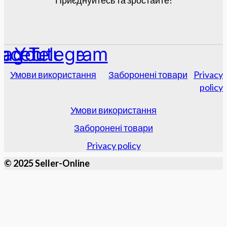
Приєднуйтесь та зростайте!
tagram
acebook
Youtube
Telegram
Умови використання
Заборонені товари
Privacy
policy
Умови використання
Заборонені товари
Privacy policy
© 2025 Seller-Online