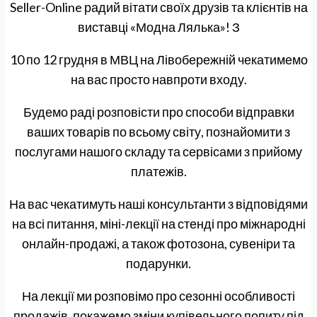
Seller-Online радий вітати своїх друзів та клієнтів на
виставці «Модна Лялька»! З
10 по 12 грудня в МВЦ на Лівобережній чекатимемо
на вас просто навпроти входу.
Будемо раді розповісти про способи відправки
ваших товарів по всьому світу, познайомити з
послугами нашого складу та сервісами з прийому
платежів.
На вас чекатимуть наші консультанти з відповідями
на всі питання, міні-лекції на стенді про міжнародні
онлайн-продажі, а також фотозона, сувеніри та
подарунки.
На лекції ми розповімо про сезонні особливості
продажів, покажемо зміни купівельного попиту під