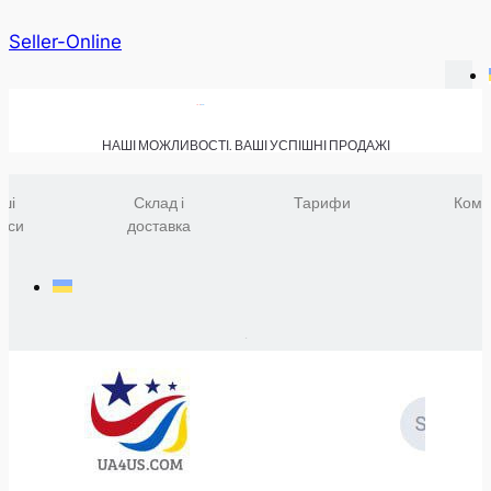
Seller-Online
НАШІ МОЖЛИВОСТІ. ВАШІ УСПІШНІ ПРОДАЖІ
ші
Склад і
Тарифи
Комп
віси
доставка