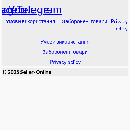
tagram
acebook
Youtube
Telegram
Умови використання
Заборонені товари
Privacy
policy
Умови використання
Заборонені товари
Privacy policy
© 2025 Seller-Online