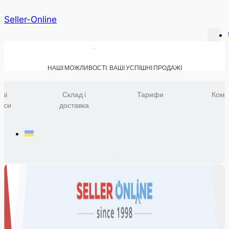
Seller-Online
НАШІ МОЖЛИВОСТІ. ВАШІ УСПІШНІ ПРОДАЖІ
ші
Склад і
Тарифи
Комп
віси
доставка