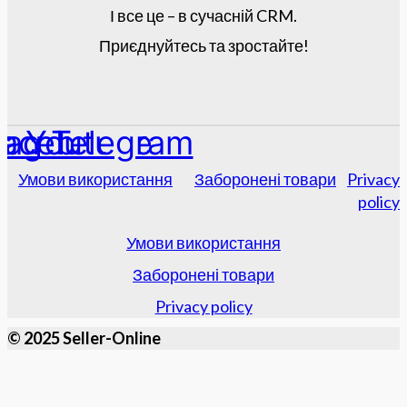
І все це – в сучасній CRM.
Приєднуйтесь та зростайте!
tagram
acebook
Youtube
Telegram
Умови використання
Заборонені товари
Privacy
policy
Умови використання
Заборонені товари
Privacy policy
© 2025 Seller-Online