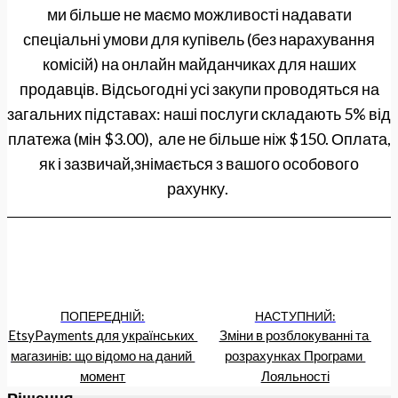
ми більше не маємо можливості надавати
спеціальні умови для купівель (без нарахування
комісій) на онлайн майданчиках для наших
продавців. Відсьогодні усі закупи проводяться на
загальних підставах: наші послуги складають 5% від
платежа (мін $3.00), але не більше ніж $150. Оплата,
як і зазвичай,знімається з вашого особового
рахунку.
ПОПЕРЕДНІЙ:
НАСТУПНИЙ:
EtsyPayments для українських 
Зміни в розблокуванні та 
магазинів: що відомо на даний 
розрахунках Програми 
момент
Лояльності