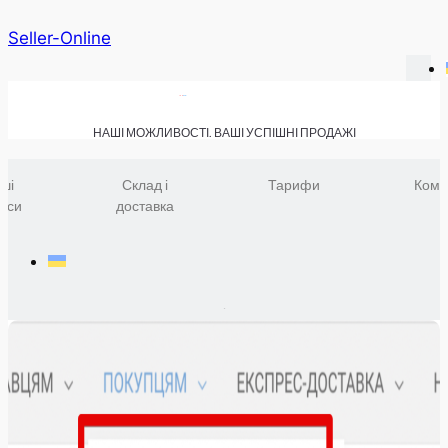
Seller-Online
НАШІ МОЖЛИВОСТІ. ВАШІ УСПІШНІ ПРОДАЖІ
ші
Склад і
Тарифи
Комп
віси
доставка