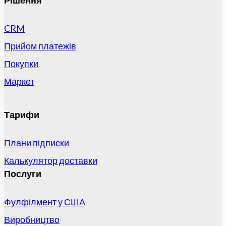
Рішення
CRM
Прийом платежів
Покупки
Маркет
Тарифи
Плани підписки
Калькулятор доставки
Послуги
Фулфілмент у США
Виробництво