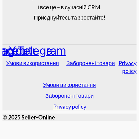
І все це – в сучасній CRM.
Приєднуйтесь та зростайте!
tagram
acebook
Youtube
Telegram
Умови використання
Заборонені товари
Privacy
policy
Умови використання
Заборонені товари
Privacy policy
© 2025 Seller-Online