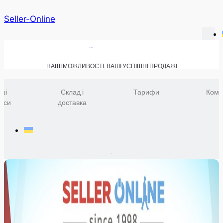
Seller-Online
НАШІ МОЖЛИВОСТІ. ВАШІ УСПІШНІ ПРОДАЖІ
ші
Склад і
Тарифи
Комп
віси
доставка