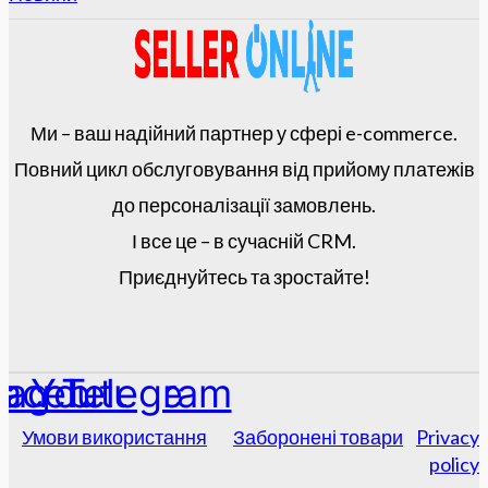
Ми – ваш надійний партнер у сфері e-commerce.
Повний цикл обслуговування від прийому платежів
до персоналізації замовлень.
І все це – в сучасній CRM.
Приєднуйтесь та зростайте!
tagram
acebook
Youtube
Telegram
Умови використання
Заборонені товари
Privacy
policy