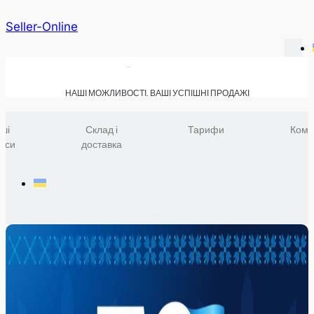
Seller-Online
НАШІ МОЖЛИВОСТІ. ВАШІ УСПІШНІ ПРОДАЖІ
ші
Склад і
Тарифи
Комп
віси
доставка