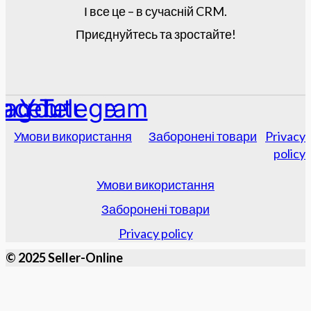
І все це – в сучасній CRM.
Приєднуйтесь та зростайте!
tagram
acebook
Youtube
Telegram
Умови використання
Заборонені товари
Privacy
policy
Умови використання
Заборонені товари
Privacy policy
© 2025 Seller-Online