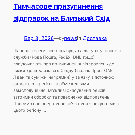
Тимчасове призупинення
відправок на Близький Схід
Бер 3, 2026
—
news
in
Доставка
by
Шановні колеги, зверніть будь-ласка увагу: поштові
служби (Нова Пошта, FedEx, DHL тощо)
повідомляють про призупинення відправлень до
низки країн Близького Сходу (Ізраїль, Іран, ОАЕ,
Ліван та суміжні напрямки) у зв’язку з поточною
ситуацією в регіоні та обмеженнями
авіасполучення. Можливі скасування рейсів,
затримки обробки та повернення відправлень.
Просимо вас оперативно зв’язатися з покупцями з
цього регіону,…