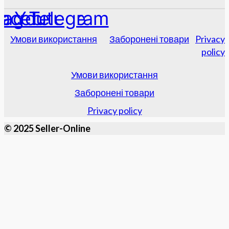
tagram
acebook
Youtube
Telegram
Умови використання
Заборонені товари
Privacy
policy
Умови використання
Заборонені товари
Privacy policy
© 2025 Seller-Online