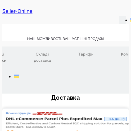
Seller-Online
НАШІ МОЖЛИВОСТІ. ВАШІ УСПІШНІ ПРОДАЖІ
ші
Склад і
Тарифи
Комп
віси
доставка
Доставка