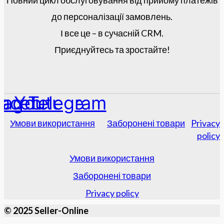
Повний цикл обслуговування від прийому платежів
до персоналізації замовлень.
І все це – в сучасній CRM.
Приєднуйтесь та зростайте!
tagram
acebook
Youtube
Telegram
Умови використання
Заборонені товари
Privacy
policy
Умови використання
Заборонені товари
Privacy policy
© 2025 Seller-Online