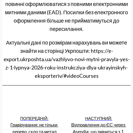
повинні оформлюватися з повними електронними
митними даними (EAD). Посилки без електронного
оформлення більше не прийматимуться до
пересилання.
Актуальні дані по розмірам нарахувань ви можете
знайти на сторінці Укрпошти: https://e-
export.ukrposhta.ua/vazhlyvo-novi-mytni-pravyla-yes-
z-1-lypnya-2026-roku-instrukcziya-dlya-ukrayinskyh-
eksporteriv/#videoCourses
ПОПЕРЕДНІЙ:
НАСТУПНИЙ:
Гравірування: не тільки 
Відправлення до ЄС через 
дерево, скло та метал
Asendia: що зміниться з 1 