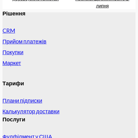
липня
Рішення
CRM
Прийом платежів
Покупки
Маркет
Тарифи
Плани підписки
Калькулятор доставки
Послуги
Фулфілмент у США