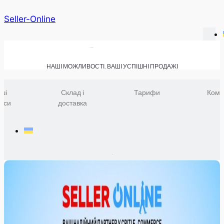
Seller-Online
НАШІ МОЖЛИВОСТІ. ВАШІ УСПІШНІ ПРОДАЖІ
ші
Склад і
Тарифи
Комп
віси
доставка