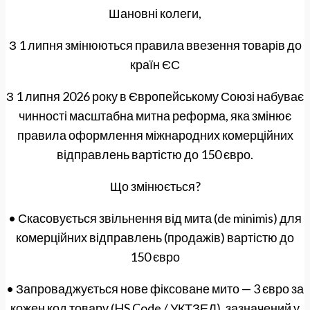
Шановні колеги,
З 1 липня змінюються правила ввезення товарів до
країн ЄС
З 1 липня 2026 року в Європейському Союзі набуває
чинності масштабна митна реформа, яка змінює
правила оформлення міжнародних комерційних
відправлень вартістю до 150 євро.
Що змінюється?
• Скасовується звільнення від мита (de minimis) для
комерційних відправлень (продажів) вартістю до
150 євро
• Запроваджується нове фіксоване мито — 3 євро за
кожен код товару (HS Code / УКТЗЕД), зазначений у