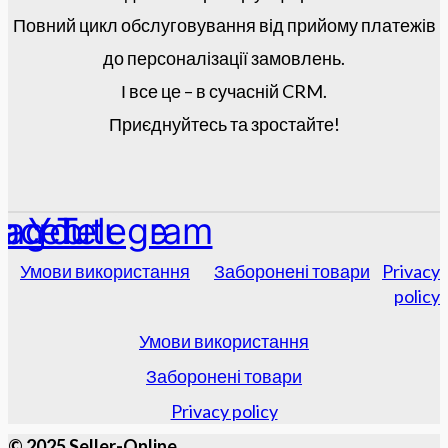
Повний цикл обслуговування від прийому платежів
до персоналізації замовлень.
І все це – в сучасній CRM.
Приєднуйтесь та зростайте!
tagram
acebook
Youtube
Telegram
Умови використання
Заборонені товари
Privacy
policy
Умови використання
Заборонені товари
Privacy policy
© 2025 Seller-Online