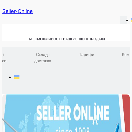
Seller-Online
НАШІ МОЖЛИВОСТІ. ВАШІ УСПІШНІ ПРОДАЖІ
ші
Склад і
Тарифи
Комп
віси
доставка