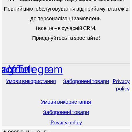
Повний цикл обслуговування від прийому платежів
до персоналізації замовлень.
І все це – в сучасній CRM.
Приєднуйтесь та зростайте!
tagram
acebook
Youtube
Telegram
Умови використання
Заборонені товари
Privacy
policy
Умови використання
Заборонені товари
Privacy policy