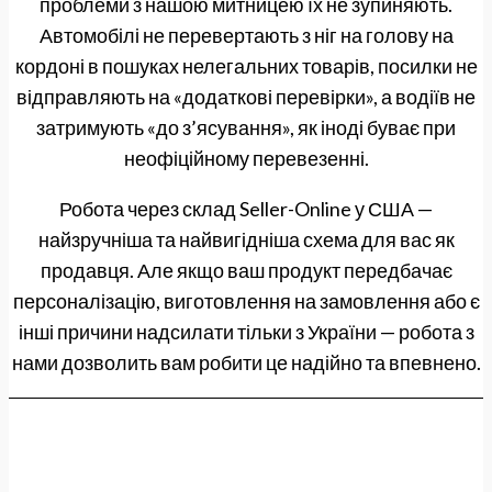
проблеми з нашою митницею їх не зупиняють.
Автомобілі не перевертають з ніг на голову на
кордоні в пошуках нелегальних товарів, посилки не
відправляють на «додаткові перевірки», а водіїв не
затримують «до з’ясування», як іноді буває при
неофіційному перевезенні.
Робота через склад Seller-Online у США —
найзручніша та найвигідніша схема для вас як
продавця. Але якщо ваш продукт передбачає
персоналізацію, виготовлення на замовлення або є
інші причини надсилати тільки з України — робота з
нами дозволить вам робити це надійно та впевнено.