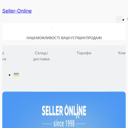
Seller-Online
НАШІ МОЖЛИВОСТІ. ВАШІ УСПІШНІ ПРОДАЖІ
ші
Склад і
Тарифи
Комп
віси
доставка