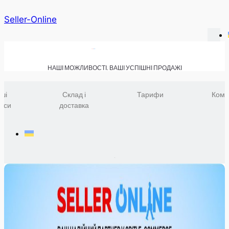
Seller-Online
НАШІ МОЖЛИВОСТІ. ВАШІ УСПІШНІ ПРОДАЖІ
ші
Склад і
Тарифи
Комп
віси
доставка