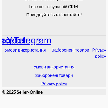
І все це – в сучасній CRM.
Приєднуйтесь та зростайте!
tagram
acebook
Youtube
Telegram
Умови використання
Заборонені товари
Privacy
policy
Умови використання
Заборонені товари
Privacy policy
© 2025 Seller-Online