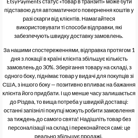
EtsyPayments статус «товар в транзиті» може бути
підставою для автоматичного повернення коштів у
разі скарги від клієнтів. Намагайтеся
використовувати ті способи відправки, які
забезпечують швидку доставку замовлень.
За нашими спостереженнями, відправка протягом 1
дня з локації в країні клієнта збільшує кількість
замовлень до 30%. Зберігання товару на складі, з
одного боку, піднімає товар у видачі для покупців зі
США, з іншого боку — позитивно впливає на бажання
клієнта його придбати. І що менше часу залишається
до Різдва, то вища потреба у швидкій доставці:
останні запізнілі покупці можуть робити замовлення
за тиждень до самого свята! Надішліть товар без
персоналізації на склад і переконайтеся самі: це
реально збільшує продажі.