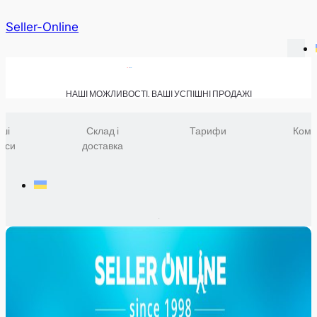
Seller-Online
НАШІ МОЖЛИВОСТІ. ВАШІ УСПІШНІ ПРОДАЖІ
ші
Склад і
Тарифи
Комп
віси
доставка