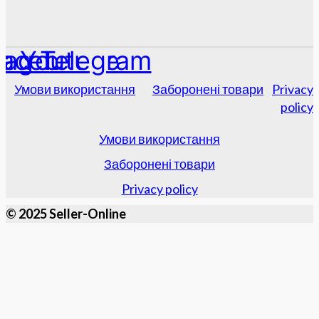
tagram
acebook
Youtube
Telegram
Умови використання
Заборонені товари
Privacy
policy
Умови використання
Заборонені товари
Privacy policy
© 2025 Seller-Online