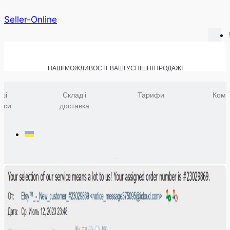
Seller-Online
НАШІ МОЖЛИВОСТІ. ВАШІ УСПІШНІ ПРОДАЖІ
ші
Склад і
Тарифи
Комп
віси
доставка